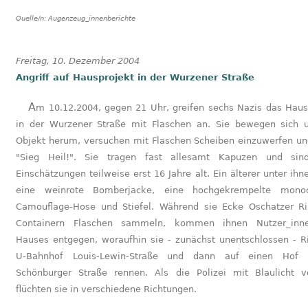
Quelle/n:
Augenzeug_innenberichte
Freitag, 10. Dezember 2004
Angriff auf Hausprojekt in der Wurzener Straße
Am 10.12.2004, gegen 21 Uhr, greifen sechs Nazis das Hausprojekt
in der Wurzener Straße mit Flaschen an. Sie bewegen sich
Objekt herum, versuchen mit Flaschen Scheiben einzuwerfen un
"Sieg Heil!". Sie tragen fast allesamt Kapuzen und sin
Einschätzungen teilweise erst 16 Jahre alt. Ein älterer unter ihn
eine weinrote Bomberjacke, eine hochgekrempelte mono
Camouflage-Hose und Stiefel. Während sie Ecke Oschatzer R
Containern Flaschen sammeln, kommen ihnen Nutzer_inn
Hauses entgegen, woraufhin sie - zunächst unentschlossen - R
U-Bahnhof Louis-Lewin-Straße und dann auf einen Hof 
Schönburger Straße rennen. Als die Polizei mit Blaulicht vo
flüchten sie in verschiedene Richtungen.