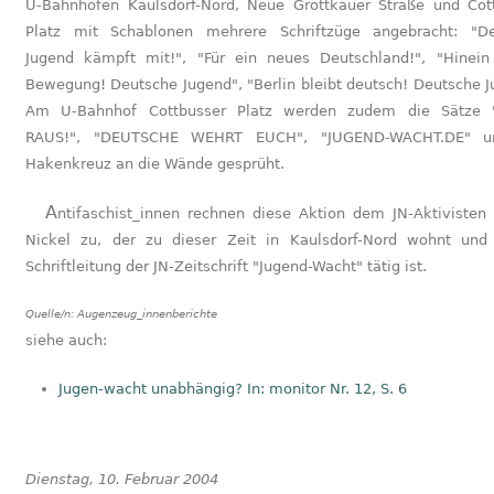
U-Bahnhöfen Kaulsdorf-Nord, Neue Grottkauer Straße und Cot
Platz mit Schablonen mehrere Schriftzüge angebracht: "D
Jugend kämpft mit!", "Für ein neues Deutschland!", "Hinein
Bewegung! Deutsche Jugend", "Berlin bleibt deutsch! Deutsche J
Am U-Bahnhof Cottbusser Platz werden zudem die Sätze 
RAUS!", "DEUTSCHE WEHRT EUCH", "JUGEND-WACHT.DE" u
Hakenkreuz an die Wände gesprüht.
Antifaschist_innen rechnen diese Aktion dem JN-Aktivisten Steffen
Nickel zu, der zu dieser Zeit in Kaulsdorf-Nord wohnt und
Schriftleitung der JN-Zeitschrift "Jugend-Wacht" tätig ist.
Quelle/n:
Augenzeug_innenberichte
siehe auch:
Jugen-wacht unabhängig? In: monitor Nr. 12, S. 6
Dienstag, 10. Februar 2004