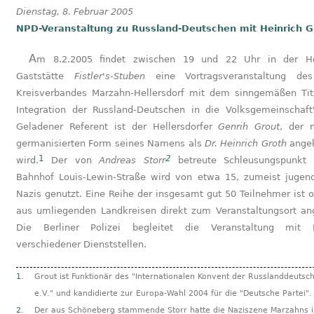
Dienstag, 8. Februar 2005
NPD-Veranstaltung zu Russland-Deutschen mit Heinrich G
Am 8.2.2005 findet zwischen 19 und 22 Uhr in der Hönower
Gaststätte
Fistler's-Stuben
eine Vortragsveranstaltung de
Kreisverbandes Marzahn-Hellersdorf mit dem sinngemäßen Tit
Integration der Russland-Deutschen in die Volksgemeinschaft"
Geladener Referent ist der Hellersdorfer
Genrih Grout
, der 
germanisierten Form seines Namens als
Dr. Heinrich Groth
angek
1
2
wird.
Der von
Andreas Storr
betreute Schleusungspunkt
Bahnhof Louis-Lewin-Straße wird von etwa 15, zumeist jugend
Nazis genutzt. Eine Reihe der insgesamt gut 50 Teilnehmer ist o
aus umliegenden Landkreisen direkt zum Veranstaltungsort ang
Die Berliner Polizei begleitet die Veranstaltung mit K
verschiedener Dienststellen.
1.
Grout ist Funktionär des "Internationalen Konvent der Russlanddeutsc
e.V." und kandidierte zur Europa-Wahl 2004 für die "Deutsche Partei".
2.
Der aus Schöneberg stammende Storr hatte die Naziszene Marzahns 