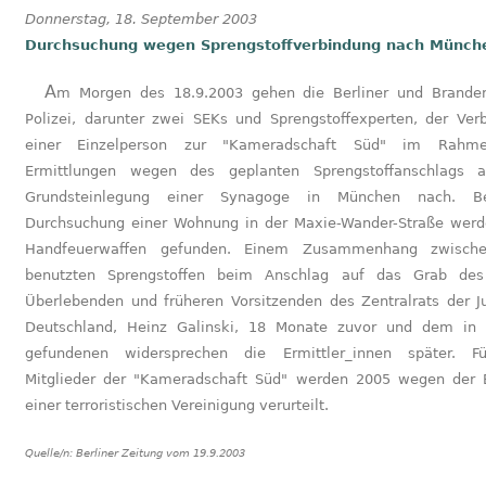
Donnerstag, 18. September 2003
Durchsuchung wegen Sprengstoffverbindung nach Münch
Am Morgen des 18.9.2003 gehen die Berliner und Brandenburger
Polizei, darunter zwei SEKs und Sprengstoffexperten, der Ver
einer Einzelperson zur "Kameradschaft Süd" im Rahm
Ermittlungen wegen des geplanten Sprengstoffanschlags a
Grundsteinlegung einer Synagoge in München nach. B
Durchsuchung einer Wohnung in der Maxie-Wander-Straße werd
Handfeuerwaffen gefunden. Einem Zusammenhang zwisch
benutzten Sprengstoffen beim Anschlag auf das Grab des
Überlebenden und früheren Vorsitzenden des Zentralrats der J
Deutschland, Heinz Galinski, 18 Monate zuvor und dem in
gefundenen widersprechen die Ermittler_innen später. Fü
Mitglieder der "Kameradschaft Süd" werden 2005 wegen der 
einer terroristischen Vereinigung verurteilt.
Quelle/n:
Berliner Zeitung vom 19.9.2003