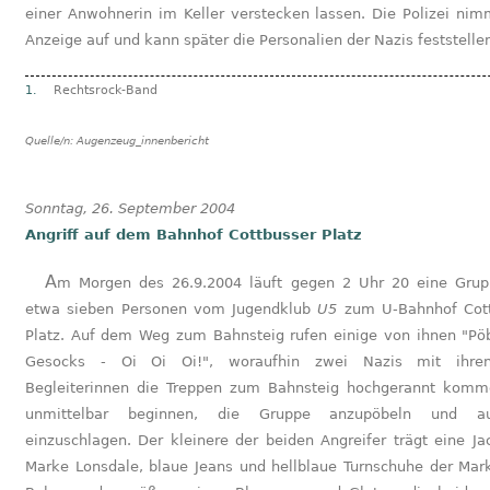
einer Anwohnerin im Keller verstecken lassen. Die Polizei nim
Anzeige auf und kann später die Personalien der Nazis feststelle
1.
Rechtsrock-Band
Quelle/n:
Augenzeug_innenbericht
Sonntag, 26. September 2004
Angriff auf dem Bahnhof Cottbusser Platz
Am Morgen des 26.9.2004 läuft gegen 2 Uhr 20 eine Gruppe von
etwa sieben Personen vom Jugendklub
U5
zum U-Bahnhof Cott
Platz. Auf dem Weg zum Bahnsteig rufen einige von ihnen "Pö
Gesocks - Oi Oi Oi!", woraufhin zwei Nazis mit ihre
Begleiterinnen die Treppen zum Bahnsteig hochgerannt kom
unmittelbar beginnen, die Gruppe anzupöbeln und a
einzuschlagen. Der kleinere der beiden Angreifer trägt eine Ja
Marke Lonsdale, blaue Jeans und hellblaue Turnschuhe der Ma