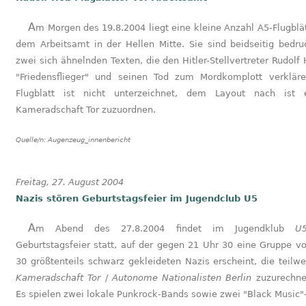
Am Morgen des 19.8.2004 liegt eine kleine Anzahl A5-Flugblätter vor
dem Arbeitsamt in der Hellen Mitte. Sie sind beidseitig bedru
zwei sich ähnelnden Texten, die den Hitler-Stellvertreter Rudolf
"Friedensflieger" und seinen Tod zum Mordkomplott verklär
Flugblatt ist nicht unterzeichnet, dem Layout nach ist 
Kameradschaft Tor zuzuordnen.
Quelle/n:
Augenzeug_innenbericht
Freitag, 27. August 2004
Nazis stören Geburtstagsfeier im Jugendclub U5
Am Abend des 27.8.2004 findet im Jugendklub
U
Geburtstagsfeier statt, auf der gegen 21 Uhr 30 eine Gruppe v
30 größtenteils schwarz gekleideten Nazis erscheint, die teilwe
Kameradschaft Tor
/
Autonome Nationalisten Berlin
zuzurechne
Es spielen zwei lokale Punkrock-Bands sowie zwei "Black Music"-