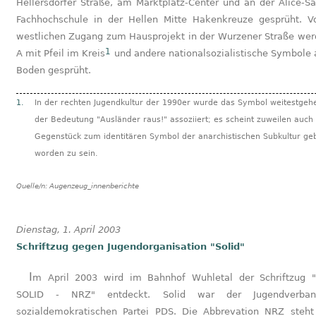
Hellersdorfer Straße, am Marktplatz-Center und an der Alice-S
Fachhochschule in der Hellen Mitte Hakenkreuze gesprüht. 
westlichen Zugang zum Hausprojekt in der Wurzener Straße wer
1
A mit Pfeil im Kreis
und andere nationalsozialistische Symbole 
Boden gesprüht.
1.
In der rechten Jugendkultur der 1990er wurde das Symbol weitestgeh
der Bedeutung "Ausländer raus!" assoziiert; es scheint zuweilen auch 
Gegenstück zum identitären Symbol der anarchistischen Subkultur ge
worden zu sein.
Quelle/n:
Augenzeug_innenberichte
Dienstag, 1. April 2003
Schriftzug gegen Jugendorganisation "Solid"
Im April 2003 wird im Bahnhof Wuhletal der Schriftzug "SMASH
SOLID - NRZ" entdeckt. Solid war der Jugendverba
sozialdemokratischen Partei PDS. Die Abbrevation NRZ steht