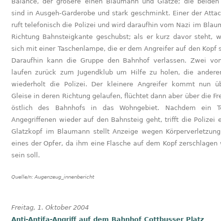
Balance, der größere einen Blaumann und Glatze; die beiden
sind in Ausgeh-Garderobe und stark geschminkt. Einer der Attac
ruft telefonisch die Polizei und wird daraufhin vom Nazi im Blau
Richtung Bahnsteigkante geschubst; als er kurz davor steht, w
sich mit einer Taschenlampe, die er dem Angreifer auf den Kopf s
Daraufhin kann die Gruppe den Bahnhof verlassen. Zwei vo
laufen zurück zum Jugendklub um Hilfe zu holen, die andere
wiederholt die Polizei. Der kleinere Angreifer kommt nun ü
Gleise in deren Richtung gelaufen, flüchtet dann aber über die Fr
östlich des Bahnhofs in das Wohngebiet. Nachdem ein Te
Angegriffenen wieder auf den Bahnsteig geht, trifft die Polizei 
Glatzkopf im Blaumann stellt Anzeige wegen Körperverletzun
eines der Opfer, da ihm eine Flasche auf dem Kopf zerschlagen
sein soll.
Quelle/n:
Augenzeug_innenbericht
Freitag, 1. Oktober 2004
Anti-Antifa-Angriff auf dem Bahnhof Cottbusser Platz