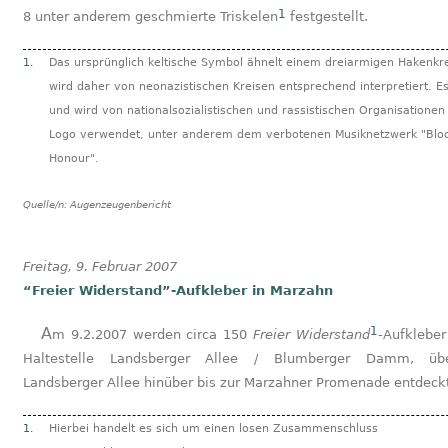
1
8 unter anderem geschmierte Triskelen
festgestellt.
1.
Das ursprünglich keltische Symbol ähnelt einem dreiarmigen Hakenkr
wird daher von neonazistischen Kreisen entsprechend interpretiert. E
und wird von nationalsozialistischen und rassistischen Organisationen
Logo verwendet, unter anderem dem verbotenen Musiknetzwerk "Blo
Honour".
Quelle/n:
Augenzeugenbericht
Freitag, 9. Februar 2007
“Freier Widerstand”-Aufkleber in Marzahn
1
Am 9.2.2007 werden circa 150
Freier Widerstand
-Aufkleber
Haltestelle Landsberger Allee / Blumberger Damm, üb
Landsberger Allee hinüber bis zur Marzahner Promenade entdeck
1.
Hierbei handelt es sich um einen losen Zusammenschluss