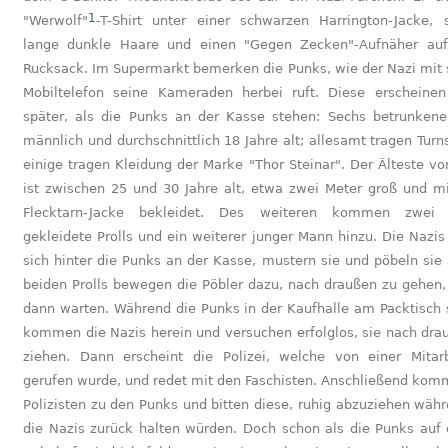
1
"Werwolf"
-T-Shirt unter einer schwarzen Harrington-Jacke, 
lange dunkle Haare und einen "Gegen Zecken"-Aufnäher au
Rucksack. Im Supermarkt bemerken die Punks, wie der Nazi mit
Mobiltelefon seine Kameraden herbei ruft. Diese erscheine
später, als die Punks an der Kasse stehen: Sechs betrunkene
männlich und durchschnittlich 18 Jahre alt; allesamt tragen Turn
einige tragen Kleidung der Marke "Thor Steinar". Der Älteste vo
ist zwischen 25 und 30 Jahre alt, etwa zwei Meter groß und mi
Flecktarn-Jacke bekleidet. Des weiteren kommen zwei 
gekleidete Prolls und ein weiterer junger Mann hinzu. Die Nazis 
sich hinter die Punks an der Kasse, mustern sie und pöbeln sie 
beiden Prolls bewegen die Pöbler dazu, nach draußen zu gehen,
dann warten. Während die Punks in der Kaufhalle am Packtisch 
kommen die Nazis herein und versuchen erfolglos, sie nach dra
ziehen. Dann erscheint die Polizei, welche von einer Mitarb
gerufen wurde, und redet mit den Faschisten. Anschließend kom
Polizisten zu den Punks und bitten diese, ruhig abzuziehen währ
die Nazis zurück halten würden. Doch schon als die Punks auf