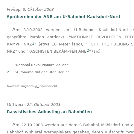
Freitag, 3. Oktober 2003
Sprühereien der ANB am U-Bahnhof Kaulsdorf-Nord
Am 3.10.2003 werden am U-Bahnhof Kaulsdorf-Nord mehrere
gesprühte Parolen entdeckt: "NATIONALE REVOLUTION ERF
1
KAMPF! NRZ
" (etwa 10 Meter lang), "FIGHT THE FUCKING 
2
NRZ" und "FASCHISTEN BEKÄMPFEN ANB
" (sic).
1.
"National-Revolutionäre Zellen"
2.
"Autonome Nationalisten Berlin"
Quelle/n:
Augenzeug_innenbericht
Mittwoch, 22. Oktober 2003
Rassistisches Adbusting an Bahnhöfen
Am 22.10.2003 werden auf dem S-Bahnhof Mahlsdorf und auf dem
Bahnhof Wuhletal Werbeplakate gesehen, deren Aufschrift "We'