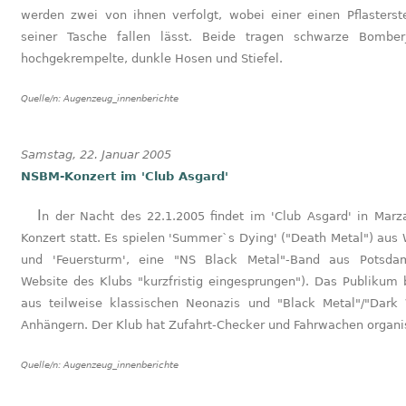
werden zwei von ihnen verfolgt, wobei einer einen Pflasterst
seiner Tasche fallen lässt. Beide tragen schwarze Bomber
hochgekrempelte, dunkle Hosen und Stiefel.
Quelle/n:
Augenzeug_innenberichte
Samstag, 22. Januar 2005
NSBM-Konzert im 'Club Asgard'
In der Nacht des 22.1.2005 findet im 'Club Asgard' in Marzahn ein
Konzert statt. Es spielen 'Summer`s Dying' ("Death Metal") aus
und 'Feuersturm', eine "NS Black Metal"-Band aus Potsda
Website des Klubs "kurzfristig eingesprungen"). Das Publikum 
aus teilweise klassischen Neonazis und "Black Metal"/"Dark
Anhängern. Der Klub hat Zufahrt-Checker und Fahrwachen organis
Quelle/n:
Augenzeug_innenberichte