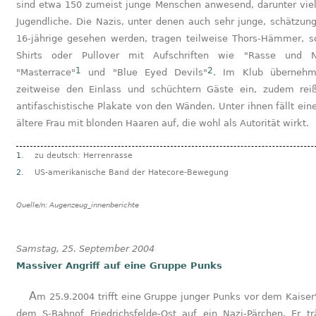
sind etwa 150 zumeist junge Menschen anwesend, darunter viel
Jugendliche. Die Nazis, unter denen auch sehr junge, schätzun
16-jährige gesehen werden, tragen teilweise Thors-Hämmer, s
Shirts oder Pullover mit Aufschriften wie "Rasse und Na
1
2
"Masterrace"
und "Blue Eyed Devils"
. Im Klub übernehm
zeitweise den Einlass und schüchtern Gäste ein, zudem rei
antifaschistische Plakate von den Wänden. Unter ihnen fällt ein
ältere Frau mit blonden Haaren auf, die wohl als Autorität wirkt.
1.
zu deutsch: Herrenrasse
2.
US-amerikanische Band der Hatecore-Bewegung
Quelle/n:
Augenzeug_innenberichte
Samstag, 25. September 2004
Massiver Angriff auf eine Gruppe Punks
Am 25.9.2004 trifft eine Gruppe junger Punks vor dem Kaiser's nahe
dem S-Bahnof Friedrichsfelde-Ost auf ein Nazi-Pärchen. Er tr