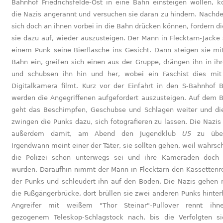
Bahnhof Friedrichsfelde-Ost in eine Bahn einsteigen wollen,
die Nazis angerannt und versuchen sie daran zu hindern. Nachd
sich doch an ihnen vorbei in die Bahn drücken können, fordern di
sie dazu auf, wieder auszusteigen. Der Mann in Flecktarn-Jacke 
einem Punk seine Bierflasche ins Gesicht. Dann steigen sie mit
Bahn ein, greifen sich einen aus der Gruppe, drängen ihn in ihr
und schubsen ihn hin und her, wobei ein Faschist dies mit
Digitalkamera filmt. Kurz vor der Einfahrt in den S-Bahnhof B
werden die Angegriffenen aufgefordert auszusteigen. Auf dem 
geht das Beschimpfen, Geschubse und Schlagen weiter und di
zwingen die Punks dazu, sich fotografieren zu lassen. Die Nazis
außerdem damit, am Abend den Jugendklub
U5
zu überf
Irgendwann meint einer der Täter, sie sollten gehen, weil wahrsc
die Polizei schon unterwegs sei und ihre Kameraden doch
würden. Daraufhin nimmt der Mann in Flecktarn den Kassettenr
der Punks und schleudert ihn auf den Boden. Die Nazis gehen 
die Fußgängerbrücke, dort brüllen sie zwei anderen Punks hinterh
Angreifer mit weißem "Thor Steinar"-Pullover rennt ihn
gezogenem Teleskop-Schlagstock nach, bis die Verfolgten s