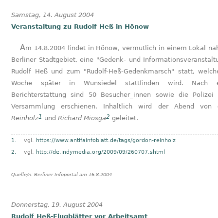
Samstag, 14. August 2004
Veranstaltung zu Rudolf Heß in Hönow
Am 14.8.2004 findet in Hönow, vermutlich in einem Lokal nahe dem
Berliner Stadtgebiet, eine "Gedenk- und Informationsveranstalt
Rudolf Heß und zum "Rudolf-Heß-Gedenkmarsch" statt, welch
Woche später in Wunsiedel stattfinden wird. Nach e
Berichterstattung sind 50 Besucher_innen sowie die Polizei
Versammlung erschienen. Inhaltlich wird der Abend von
1
2
Reinholz
und
Richard Miosga
geleitet.
1.
vgl.
https://www.antifainfoblatt.de/tags/gordon-reinholz
2.
vgl.
http://de.indymedia.org/2009/09/260707.shtml
Quelle/n:
Berliner Infoportal am 16.8.2004
Donnerstag, 19. August 2004
Rudolf Heß-Flugblätter vor Arbeitsamt