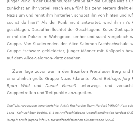
junger Punk in der Quedlinburger Straße auf die Gruppe Nazis un
zunächst an ihr vorbei. Nach etwa fünf bis zehn Metern dreht ei
Nazis um und rennt ihm hinterher, schubst ihn von hinten und ruf
suchst du hier?" Als der Punk nicht antwortet, wird ihm in's 
geschlagen. Daraufhin flüchtet der Geschlagene. Kurze Zeit späte
er mit der Polizei im Wohngebiet umher und sucht vergeblich n
Gruppe. Von Studierenden der Alice-Salomon-Fachhochschule w
Gruppe "schwarz gekleideter, junger Männer mit Knüppeln bew
auf dem Alice-Salomon-Platz gesehen.
Zwei Tage zuvor war in den Bezirken Prenzlauer Berg und Pankow
eine ähnlich große Gruppe Nazis (darunter
René Bethage
,
Jörg
Björn Wild
und
Daniel Meinel
) unterwegs und versucht
Gruppentreffen und Treffpunkte anzugreifen.
Quelle/n:
Augenzeug_innenberichte, Antifa Recherche Team Nordost [ARNO]: Kein sc
Land - Kein schöner Bezirk!, S. 8 In: Antifaschistische Jugendkoordination Nordost [A3]
(Hrsg.): antifa jugend info'04. zur antifaschistischen aktionswoche (2003)