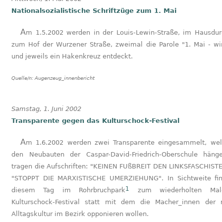
Nationalsozialistische Schriftzüge zum 1. Mai
Am 1.5.2002 werden in der Louis-Lewin-Straße, im Hausdurchgang
zum Hof der Wurzener Straße, zweimal die Parole "1. Mai - wi
und jeweils ein Hakenkreuz entdeckt.
Quelle/n:
Augenzeug_innenbericht
Samstag, 1. Juni 2002
Transparente gegen das Kulturschock-Festival
Am 1.6.2002 werden zwei Transparente eingesammelt, welche an
den Neubauten der Caspar-David-Friedrich-Oberschule häng
tragen die Aufschriften: "KEINEN FUßBREIT DEN LINKSFASCHIST
"STOPPT DIE MARXISTISCHE UMERZIEHUNG". In Sichtweite fi
1
diesem Tag im Rohrbruchpark
zum wiederholten Mal
Kulturschock-Festival statt mit dem die Macher_innen der 
Alltagskultur im Bezirk opponieren wollen.