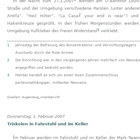
In der Nacht zum
27.1.2007
werden am U-Bahnhof Louis-
Straße und der Umgebung verschiedene Parolen (unter andere
2
Antifa”, “Heil Hilter”, “La Casa
your end is near”) und 
Hakenkreuze gesprüht. In den frühen Morgenstunden werden
3
Umgebung Aufkleber des
Freien Widerstand
verklebt.
1.
Jahrestag der Befreiung des Konzentrations- und Vernichtungslagers
Auschwitz durch die Rote Armee.
2.
Die Einrichtung war in den vergangenen Jahren mehrfach von Neonaz
angegriffen und bedroht worden.
3.
Hierbei handelt es sich um einen losen Zusammenschluss
parteiunabhängiger, militanter Neonazis.
Quelle/n:
Augenzeug_innenbericht
Donnerstag, 1. Februar 2007
Triskelen in Fahrstuhl und im Keller
Im Februar werden im Fahrstuhl und im Keller der Mark-Twain-Straße