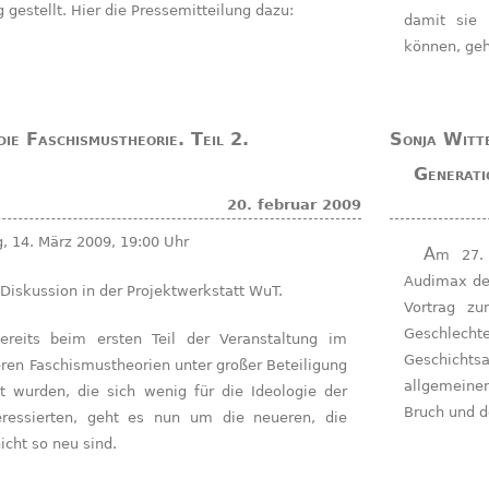
g gestellt. Hier die Pressemitteilung dazu:
damit sie 
können, geh
die Faschismustheorie. Teil 2.
Sonja Witte
Generati
20. februar 2009
, 14. März 2009, 19:00 Uhr
Am 27. Januar 2009 hielt Sonja Witte im
Audimax de
d Diskussion in der Projektwerkstatt WuT.
Vortrag zu
Geschlechte
Geschicht
eren Faschismustheorien unter großer Beteiligung
allgemeine
lt wurden, die sich wenig für die Ideologie der
Bruch und d
teressierten, geht es nun um die neueren, die
nicht so neu sind.