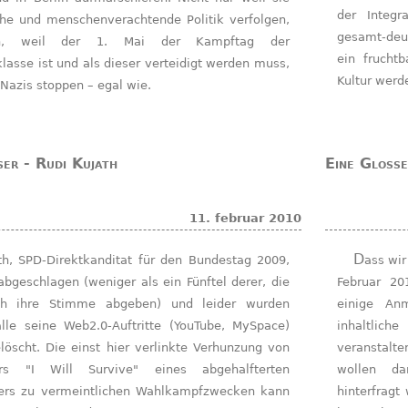
der Integr
he und menschenverachtende Politik verfolgen,
gesamt-deu
h, weil der 1. Mai der Kampftag der
ein frucht
lasse ist und als dieser verteidigt werden muss,
Kultur werd
Nazis stoppen – egal wie.
ser - Rudi Kujath
Eine Glosse
11. februar 2010
Dass wir hier auf das Referat von Gerhard Stapelfeldt am 11.
abgeschlagen (weniger als ein Fünftel derer, die
Februar 20
ch ihre Stimme abgeben) und leider wurden
einige An
lle seine Web2.0-Auftritte (YouTube, MySpace)
inhaltlic
elöscht. Die einst hier verlinkte Verhunzung von
veranstalt
rs "I Will Survive" eines abgehalfterten
wollen da
rers zu vermeintlichen Wahlkampfzwecken kann
hinterfragt