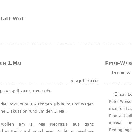
statt WuT
zum 1.Mai
Peter-Weiss
Interess
8. april 2010
 24. April 2010, 18:00 Uhr
Einen Lesekreis zur "Ästhetik des Widerstands" plant die
Peter-Weiss
meisten Les
ine Diskussion rund um den 1. Mai.
Eine aktuel
d'essai u
Bedingunge
d in Berlin aufmarschieren. Nicht nur weil sie