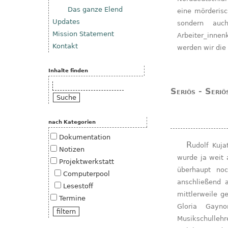
Das ganze Elend
eine mörderisc
Updates
sondern auc
Mission Statement
Arbeiter_innenk
Kontakt
werden wir die 
Inhalte finden
Suche
Seriös - Seriö
nach Kategorien
Dokumentation
Rudolf Kujath, SPD-Direktkanditat für den Bundestag 2009,
Notizen
wurde ja weit 
Projektwerkstatt
überhaupt no
Computerpool
anschließend a
Lesestoff
mittlerweile g
Termine
Gloria Gayno
Musikschulleh