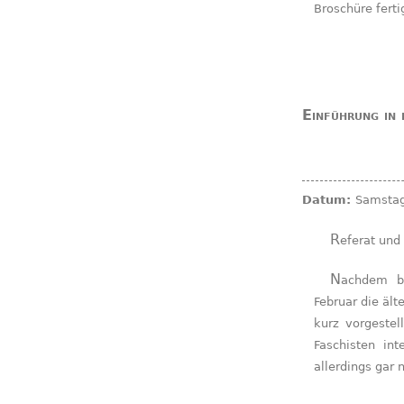
Broschüre ferti
Einführung in 
Datum:
Samstag
Referat un
Nachdem bereits beim ersten Teil der Veranstaltung im
Februar die ält
kurz vorgestel
Faschisten in
allerdings gar 