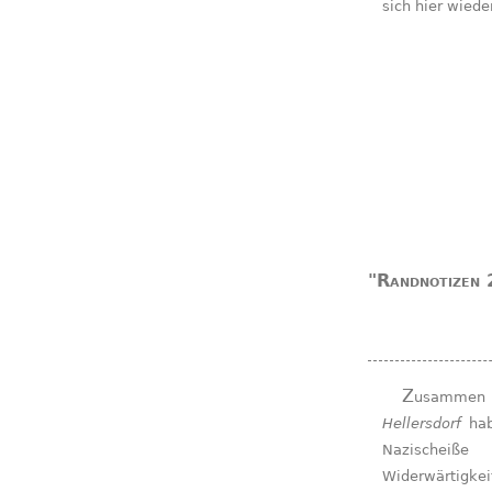
sich hier wied
"Randnotizen 
Zusammen
Hellersdorf
hab
Nazischeiß
Widerwärtigke