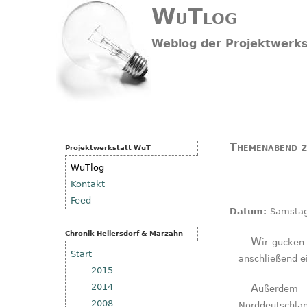
WuTlog
Weblog der Projektwerk
Themenabend 
Projektwerkstatt WuT
WuTlog
Kontakt
Feed
Datum:
Samstag,
Chronik Hellersdorf & Marzahn
Wir gucken die Doku zum 10-jährigen Jubiläum und wagen
Start
anschließend e
2015
2014
Außerdem wollen am 1. Mai Neonazis aus ganz
2008
Norddeutschlan