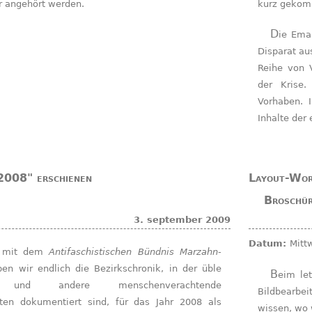
er angehört werden.
kurz gekom
Die Emanzipative Antifaschistische Gruppe und die Gruppe
Disparat au
Reihe von V
der Krise.
Vorhaben. I
Inhalte der
2008" erschienen
Layout-Work
Broschür
3. september 2009
Datum:
Mitt
 mit dem
Antifaschistischen Bündnis Marzahn-
en wir endlich die Bezirkschronik, in der üble
Beim letzten Layout-Workshop wurde die Handhabung von
e und andere menschenverachtende
Bildbearb
iten dokumentiert sind, für das Jahr 2008 als
wissen, wo 