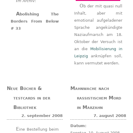
Im Archiv:
Ob der mit quasi null
Inhalt, aber mit
Abolishing The
emotional aufgeladener
Borders From Below
Sprache angekündigte
# 33
Naziaufmarsch am 18.
Oktober der Versuch ist
an die
Mobilisierung in
Leipzig
anknüpfen soll,
kann vermutet werden.
Neue Bücher &
Mahnwache nach
testcards in der
rassistischem Mord
Bibliothek
in Marzahn
2. september 2008
7. august 2008
Datum:
Eine Bestellung beim
Sonntag, 10. August 2008,