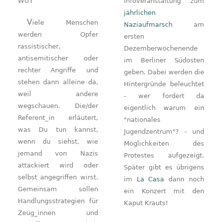
WUT
Infoveranstaltung zum
jährlichen
Viele Menschen
Naziaufmarsch
am
werden Opfer
ersten
rassistischer,
Dezemberwochenende
antisemitischer oder
im Berliner Südosten
rechter Angriffe und
geben. Dabei werden die
stehen dann alleine da,
Hintergründe beleuchtet
weil andere
- wer fordert da
wegschauen. Die/der
eigentlich warum ein
Referent_in erläutert,
"nationales
was Du tun kannst,
Jugendzentrum"? - und
wenn du siehst, wie
Möglichkeiten des
jemand von Nazis
Protestes aufgezeigt.
attackiert wird oder
Später gibt es übrigens
selbst angegriffen wirst.
im
La Casa
dann noch
Gemeinsam sollen
ein Konzert mit den
Handlungsstrategien für
Kaput Krauts!
Zeug_innen und