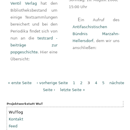
Ventil Verlag
hat den
15:00 Uhr
Bibliotheksbestand um
einige Textsammlungen
Ein Aufruf des
bereichert und bei den
Antifaschistischen
Periodika findet sich von
Bündnis Marzahn-
nun an die
testcard -
Hellersdorf
, dem wir uns
beiträge zur
anschließen:
popgeschichte
. Hier eine
Übersicht:
« erste Seite
‹ vorherige Seite
1
2
3
4
5
nächste
Seiten
Seite ›
letzte Seite »
Projektwerkstatt WuT
WuTlog
Kontakt
Feed