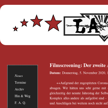
Filmscreening: Der zweite
Datum:
Donnerstag, 5. November 2020, 
Neues
Termine
++Aufgrund der zugespitzten Corona-
absagen. Wir hätten uns sehr gerne mit
Archiv
gleichzeitig der neunte Jahrestag der Sel
Hin & Weg
Komplex alles andere als aufgelöst sind -
F. A. Q.
und Anschlägen bei weitem noch nicht aufg