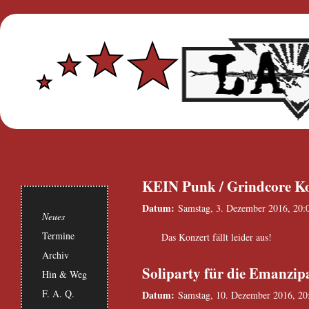
KEIN Punk / Grindcore K
Datum:
Samstag, 3. Dezember 2016, 20:
Neues
Termine
Das Konzert fällt leider aus!
Archiv
Soliparty für die Emanzipa
Hin & Weg
F. A. Q.
Datum:
Samstag, 10. Dezember 2016, 20