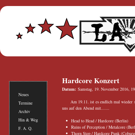
Hardcore Konzert
Datum:
Samstag, 19. November 2016, 19
Neues
Am 19.11. ist es endlich mal wieder
Termine
uns auf den Abend mit.......
Archiv
Hin & Weg
Head to Head / Hardcore (Berlin)
Ruins of Perception / Metalcore (Berl
F. A. Q.
Thorn Step / Hardcore Punk (Coburg