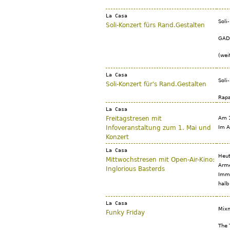
La Casa
Soli
Soli-Konzert fürs Rand.Gestalten
GAD
(wei
La Casa
Soli
Soli-Konzert für's Rand.Gestalten
Rapa
La Casa
Freitagstresen mit
Am 1
Infoveranstaltung zum 1. Mai und
Im A
Konzert
La Casa
Heut
Mittwochstresen mit Open-Air-Kino:
Arme
Inglorious Basterds
Imme
halb
La Casa
Mixm
Funky Friday
The 