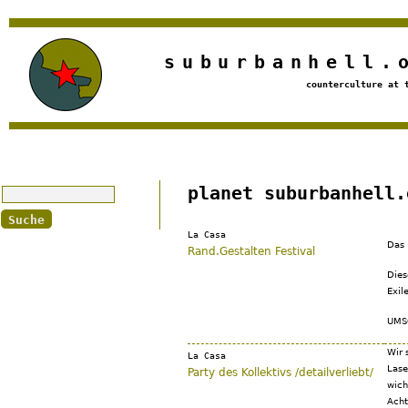
Jump to navigation
suburbanhell.
counterculture at 
Suche
planet suburbanhell.
La Casa
Das 
Rand.Gestalten Festival
Dies
Exil
UMS
Wir 
La Casa
Lase
Party des Kollektivs /detailverliebt/
wich
Acht