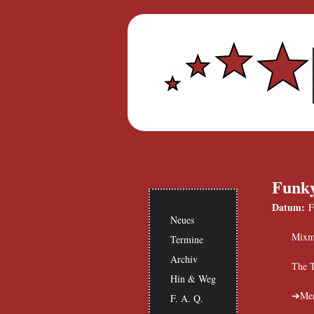
Funky
Datum:
F
Neues
Mixma
Termine
Archiv
The T
Hin & Weg
Me
F. A. Q.