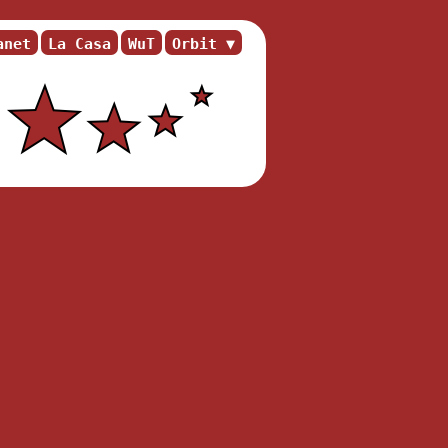
anet
La Casa
WuT
Orbit