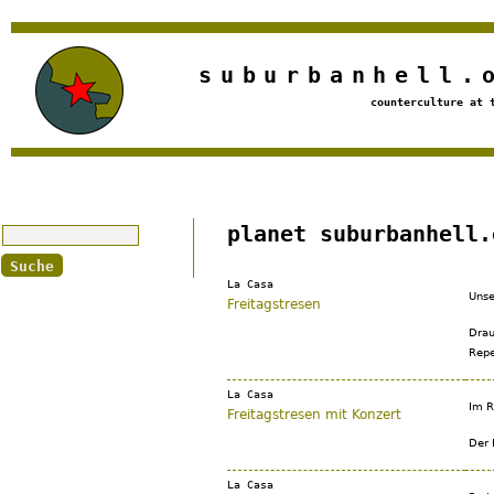
Jump to navigation
suburbanhell.
counterculture at 
Suche
planet suburbanhell.
La Casa
Unse
Freitagstresen
Drau
Repe
La Casa
Im R
Freitagstresen mit Konzert
Der E
La Casa