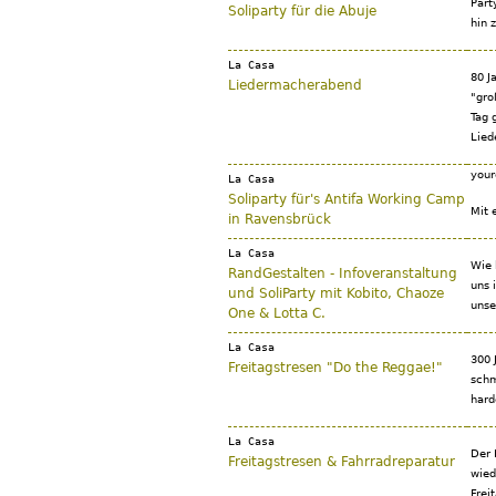
Part
Soliparty für die Abuje
hin 
La Casa
80 J
Liedermacherabend
"gro
Tag 
Lied
your
La Casa
Soliparty für's Antifa Working Camp
Mit 
in Ravensbrück
La Casa
Wie 
RandGestalten - Infoveranstaltung
uns 
und SoliParty mit Kobito, Chaoze
unse
One & Lotta C.
La Casa
300 
Freitagstresen "Do the Reggae!"
schm
hard
La Casa
Der 
Freitagstresen & Fahrradreparatur
wied
Frei