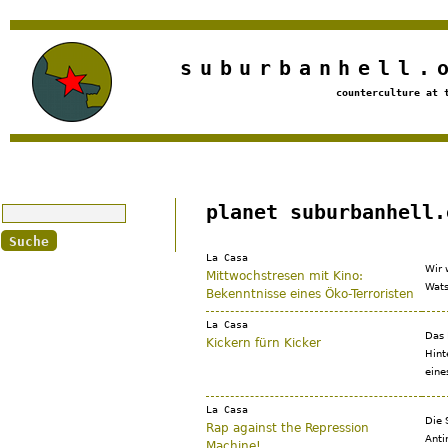
Jump to navigation
suburbanhell.
counterculture at 
Suche
planet suburbanhell.
La Casa
Wir 
Mittwochstresen mit Kino:
Wats
Bekenntnisse eines Öko-Terroristen
La Casa
Das 
Kickern fürn Kicker
Hint
eine
La Casa
Die 
Rap against the Repression
Anti
Machine!