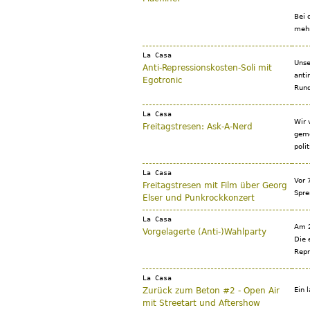
Bei 
mehr
La Casa
Unse
Anti-Repressionskosten-Soli mit
anti
Egotronic
Rund
La Casa
Wir 
Freitagstresen: Ask-A-Nerd
geme
poli
La Casa
Vor 
Freitagstresen mit Film über Georg
Spre
Elser und Punkrockkonzert
La Casa
Am 2
Vorgelagerte (Anti-)Wahlparty
Die 
Repr
La Casa
Zurück zum Beton #2 - Open Air
Ein 
mit Streetart und Aftershow