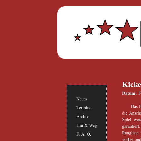
Kicke
Datum:
F
Neues
Das L
Termine
die Ansch
Archiv
Spiel wer
Hin & Weg
garantier
Rangliste
F. A. Q.
vorbei und