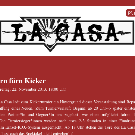
Pl
rn fürn Kicker
reitag, 22. November 2013, 18:00 Uhr
a Casa lädt zum Kickerturnier ein.Hintergrund dieser Veranstaltung sind Repar
affung eines Neuen. Zum Turnierverlauf: Beginn: ab 20 Uhr--> später einste
den Partner*in und Gegner*in neu zugelost, was einen möglichst fairen T
t.Die Turniersieger*innen werden nach etwa 2-3 Stunden in einer Finalrun
 im Einzel-K.O.-System ausgemacht. Ab 18 Uhr stehen die Tore des La Casa
 lasst euch das Spektakel nicht entgehen! ;)