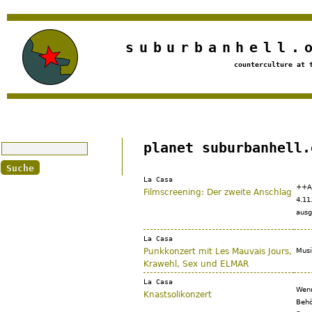
Jump to navigation
suburbanhell.
counterculture at 
Suche
planet suburbanhell.
La Casa
++Au
Filmscreening: Der zweite Anschlag
4.11
ausg
La Casa
Punkkonzert mit Les Mauvais Jours,
Musi
Krawehl, Sex und ELMAR
La Casa
Wenn
Knastsolikonzert
Behö