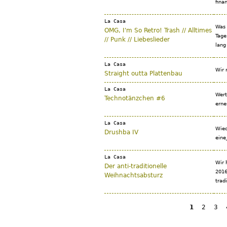
fina
La Casa
Was 
OMG, I'm So Retro! Trash // Alltimes
Tage
// Punk // Liebeslieder
lang
La Casa
Wir 
Straight outta Plattenbau
La Casa
Wert
Technotänzchen #6
erne
La Casa
Wied
Drushba IV
eine
La Casa
Wir 
Der anti-traditionelle
2016
Weihnachtsabsturz
trad
1
2
3
Seiten