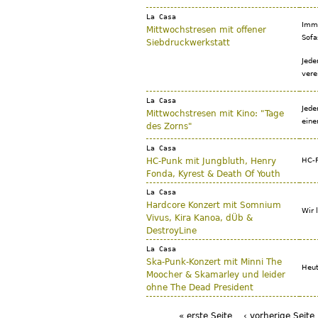
La Casa
Imme
Mittwochstresen mit offener
Sofa
Siebdruckwerkstatt
Jede
vere
La Casa
Jede
Mittwochstresen mit Kino: "Tage
eine
des Zorns"
La Casa
HC-Punk mit Jungbluth, Henry
HC-P
Fonda, Kyrest & Death Of Youth
La Casa
Hardcore Konzert mit Somnium
Wir 
Vivus, Kira Kanoa, dÜb &
DestroyLine
La Casa
Ska-Punk-Konzert mit Minni The
Heut
Moocher & Skamarley und leider
ohne The Dead President
« erste Seite
‹ vorherige Seite