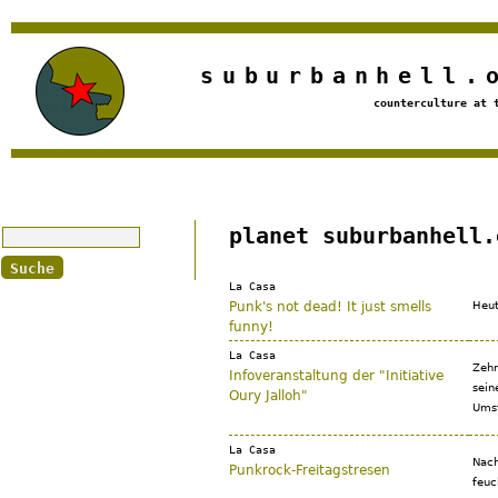
Jump to navigation
suburbanhell.
counterculture at 
Suche
planet suburbanhell.
La Casa
Punk's not dead! It just smells
Heut
funny!
La Casa
Zehn
Infoveranstaltung der "Initiative
sein
Oury Jalloh"
Umst
La Casa
Nach
Punkrock-Freitagstresen
feuc