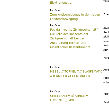
verg
Elektronenstrahl
La Casa
Zum Antisemitismus in der neuen
Eine
Friedensbewegung
La Casa
Zivi
Pegida - rechte Zivilgesellschaft?
Rech
Die Rolle des Konzepts der
Zivi
Zivilgesellschaft bei der
popu
Ausbreitung rechter und
Ausb
rassistischer Ressentiments
sein
Refe
La Casa
Aufg
MEESU // TORKEL T // BLASFEMATIC
// JENNIFER GEGENLÄUFER
rech
entg
La Casa
CHIE
CHIEFLAND // BÉATRICE //
LUCIENTE // MOLE
Béat