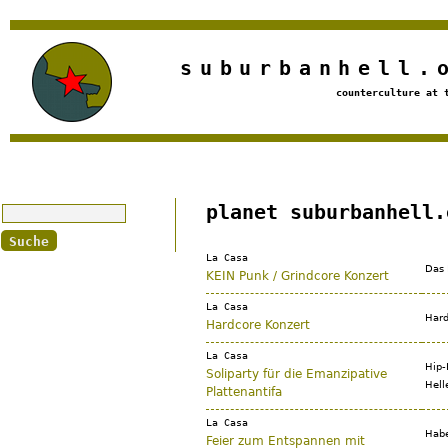
Jump to navigation
suburbanhell.
counterculture at 
Suche
planet suburbanhell.
La Casa
Das 
KEIN Punk / Grindcore Konzert
La Casa
Hard
Hardcore Konzert
La Casa
Hip-
Soliparty für die Emanzipative
Hell
Plattenantifa
La Casa
Habe
Feier zum Entspannen mit