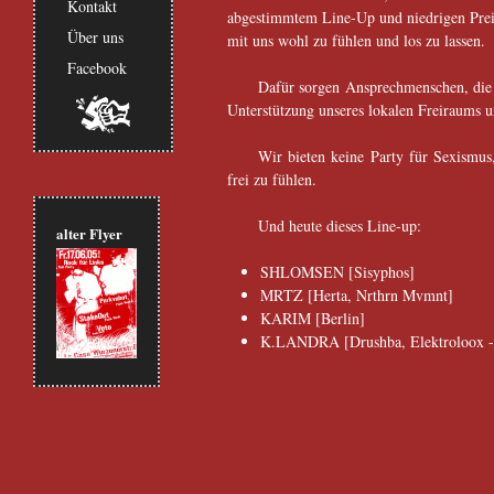
Kontakt
abgestimmtem Line-Up und niedrigen Prei
Über uns
mit uns wohl zu fühlen und los zu lassen.
Facebook
Dafür sorgen Ansprechmenschen, die i
Unterstützung unseres lokalen Freiraums
Wir bieten keine Party für Sexismus,
frei zu fühlen.
Und heute dieses Line-up:
alter Flyer
SHLOMSEN
[Sisyphos]
MRTZ
[Herta, Nrthrn Mvmnt]
KARIM
[Berlin]
K.LANDRA
[Drushba, Elektroloox