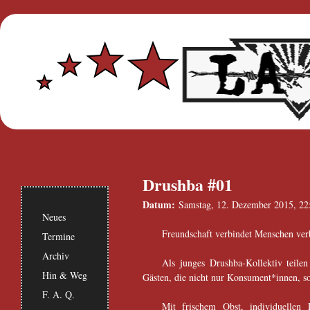
Drushba #01
Datum:
Samstag, 12. Dezember 2015, 22
Neues
Freundschaft verbindet Menschen ver
Termine
Archiv
Als junges Drushba-Kollektiv teile
Hin & Weg
Gästen, die nicht nur Konsument*innen, so
F. A. Q.
Mit frischem Obst, individuellen 