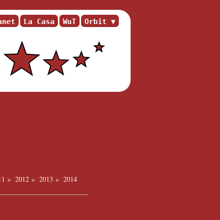
anet
La Casa
WuT
Orbit
11
»
2012
»
2013
»
2014