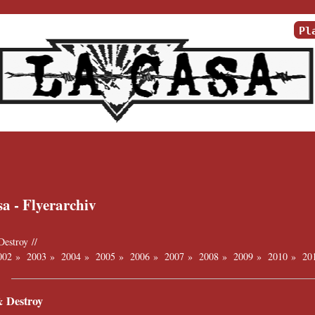
Pl
a - Flyerarchiv
Destroy
//
002
»
2003
»
2004
»
2005
»
2006
»
2007
»
2008
»
2009
»
2010
»
20
& Destroy