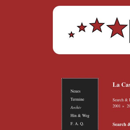
La Cas
Neues
Termine
Search & 
2001
»
2
Archiv
Hin & Weg
F. A. Q.
Search 