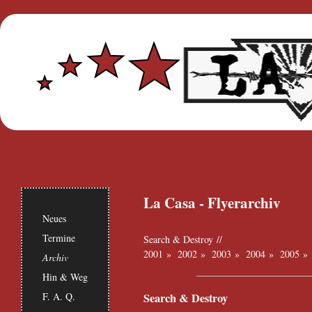
La Casa - Flyerarchiv
Neues
Termine
Search & Destroy
//
2001
»
2002
»
2003
»
2004
»
2005
Archiv
Hin & Weg
F. A. Q.
Search & Destroy