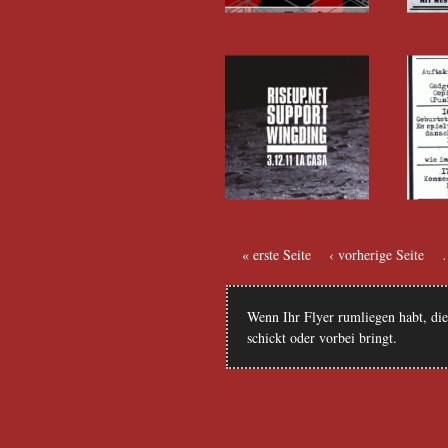
« erste Seite
‹ vorherige Seite
Seiten
Wenn Ihr Flyer rumliegen habt, die 
schickt
oder vorbei bringt.