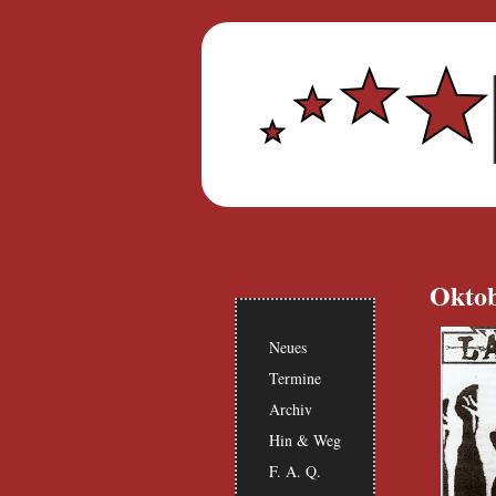
Oktob
Neues
Termine
Archiv
Hin & Weg
F. A. Q.