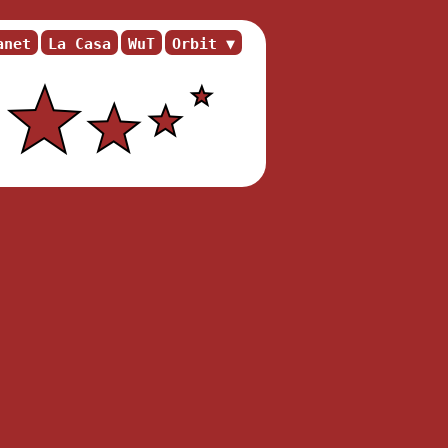
anet
La Casa
WuT
Orbit