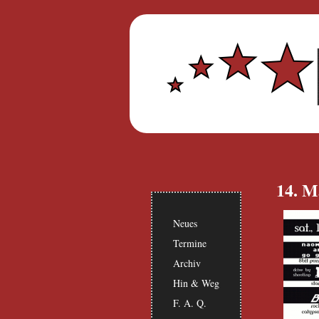
14. M
Neues
Termine
Archiv
Hin & Weg
F. A. Q.