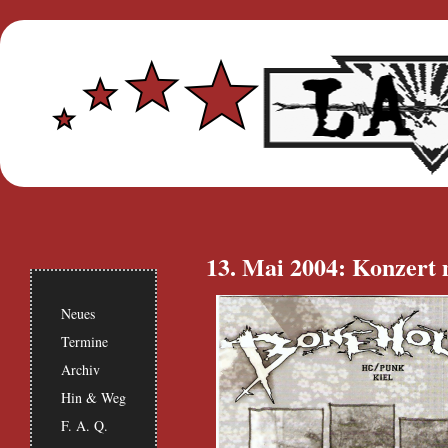
13. Mai 2004: Konzert
Neues
Termine
Archiv
Hin & Weg
F. A. Q.