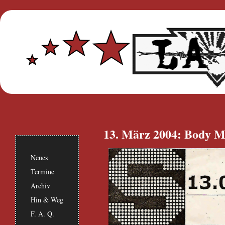
13. März 2004: Body M
Neues
Termine
Archiv
Hin & Weg
F. A. Q.