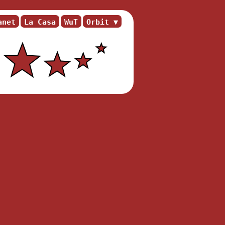
anet
La Casa
WuT
Orbit