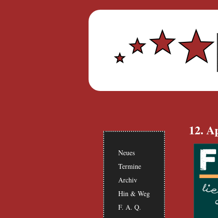
12. A
Neues
Termine
Archiv
Hin & Weg
F. A. Q.