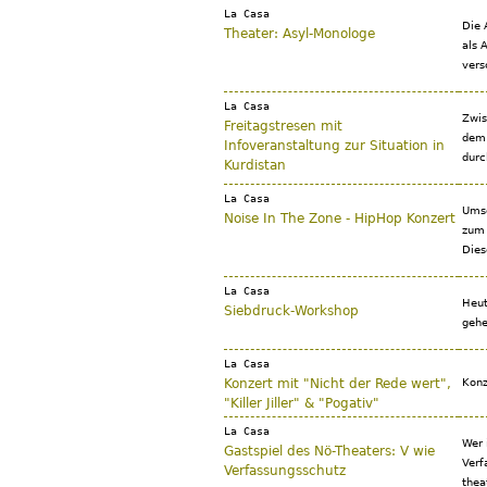
La Casa
Die A
Theater: Asyl-Monologe
als A
ver­
La Casa
Zwis
Freitagstresen mit
dem 
Infoveranstaltung zur Situation in
durc
Kurdistan
La Casa
Umso
Noise In The Zone - HipHop Konzert
zum 
Dies
La Casa
Heut
Siebdruck-Workshop
gehe
La Casa
Konzert mit "Nicht der Rede wert",
Konz
"Killer Jiller" & "Pogativ"
La Casa
Wer 
Gastspiel des Nö-Theaters: V wie
Verf
Verfassungsschutz
thea