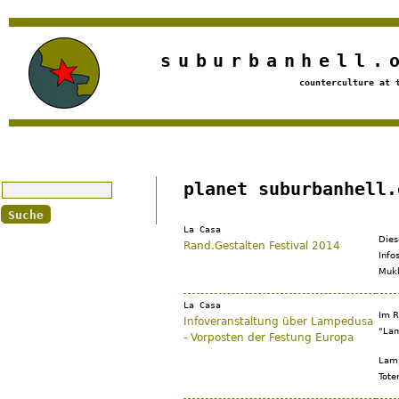
Jump to navigation
suburbanhell.
counterculture at 
Suche
planet suburbanhell.
La Casa
Dies
Rand.Gestalten Festival 2014
Info
Mukk
La Casa
Im R
Infoveranstaltung über Lampedusa
"Lam
- Vorposten der Festung Europa
Lam­p
Toten