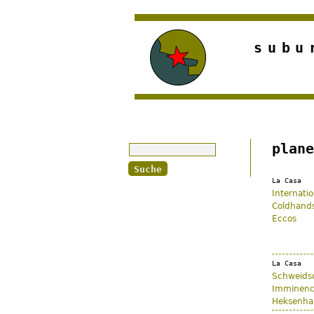
subu
Suche
plane
La Casa
Internati
Coldhands
Eccos
La Casa
Schweids
Imminenc
Heksenh