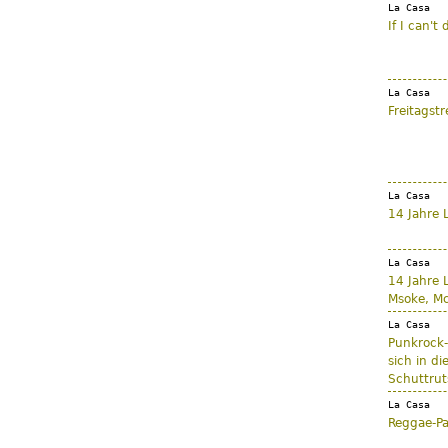
La Casa
If I can't
La Casa
Freitagstr
La Casa
14 Jahre L
La Casa
14 Jahre 
Msoke, M
La Casa
Punkrock-
sich in di
Schuttrut
La Casa
Reggae-Pa