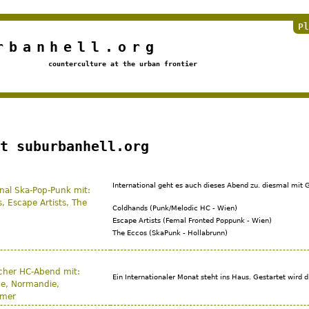
Jump to navigation
Pl
rbanhell.org
counterculture at the urban frontier
t suburbanhell.org
International geht es auch dieses Abend zu. diesmal mit 
onal Ska-Pop-Punk mit:
, Escape Artists, The
Coldhands (Punk/Melodic HC - Wien)
Escape Artists (Femal Fronted Poppunk - Wien)
The Eccos (SkaPunk - Hollabrunn)
cher HC-Abend mit:
Ein Internationaler Monat steht ins Haus. Gestartet wird 
e, Normandie,
amer