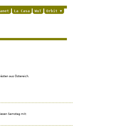
anet
La Casa
WuT
Orbit
Gästen aus Östereich.
diesen Samstag mit: