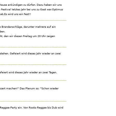
 Hause ankündigen zu dürfen. Dazu haben wir uns
estival letztes Jahr bei uns zu Gast war.Optimus
b.Es wird uns ein Fest!!
e Brandanschläge, darunter mehrere auf ein
ben.
ht, den wir diesen Freitag um 20 Uhr zeigen
stehen. Gefeiert wird dieses Jahr wieder an zwei
feiert wird dieses Jahr wieder an zwei Tagen.
onzert machen!" Das Plenum so: "Schon wieder
 Reggae-Party ein. Von Roots-Reggae bis Dub wird