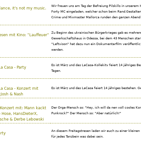
Wir freuen uns am Tag der Befreiung Pilskills in unserem
 dance, it's not my music.
Forty MC eingeladen, welcher schon beim Rand.Gestalten F
Crime und Mixmaster Mallorca runden den ganzen Abend a
Zu Beginn des ukrainischen Bürgerkrieges gab es mehrer
esen mit Kino: "Lauffeuer"
Gewerkschaftshaus in Odessa, bei dem 43 Menschen star
"Leftvison" hat dazu nun ein Dokumentarfilm veröffentlic
werden.
Es ist März und das LaCasa-Kollekitv feiert 14 jähriges Be
a Casa - Party
Tagen.
La Casa - Konzert mit
Es ist März und das LaCasa feiert 14 jähriges bestehen. Ge
cJosh & Nash
Konzert mit: Mann kackt
Der Orga-Mensch so: "Hey, ich will da nen voll cooles K
e Hose, HansDieterX,
Punkrock?" Der Mensch so: "Aber natürlich!"
sche & Derbe Lebowski
An diesem Freitagstresen laden wir euch zu einer kleinen
rty
für jedes Tanzbein was dabei sein.