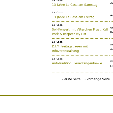
La Casa
Zw
13 Jahre La Casa am Samstag
La Casa
Au
13 Jahre La Casa am Freitag
La Casa
Un
Soli-Konzert mit Väterchen Frust, Kyff
Ra
Pack & Respect My Fist
La Casa
Am
D.I.Y. Freitagstresen mit
Au
Infoveranstaltung
La Casa
Wi
Anti-Tradition: Feuerzangenbowle
Fe
« erste Seite
‹ vorherige Seite
Seiten