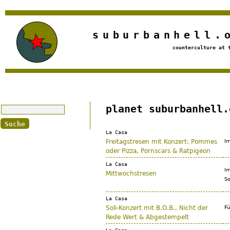
Jump to navigation
suburbanhell.
counterculture at 
Suche
planet suburbanhell.
La Casa
Freitagstresen mit Konzert: Pommes
Im
oder Pizza, Pornscars & Ratpigeon
La Casa
Im
Mittwochstresen
So
La Casa
Soli-Konzert mit B.O.B., Nicht der
Fü
Rede Wert & Abgestempelt