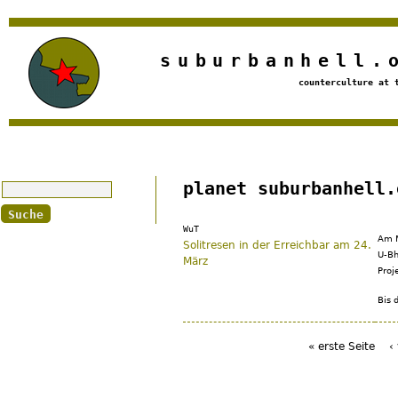
Jump to navigation
suburbanhell.
counterculture at 
Suche
planet suburbanhell.
WuT
Am M
Solitresen in der Erreichbar am 24.
U-Bh
März
Proj
Bis 
« erste Seite
‹
Seiten