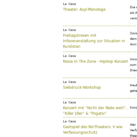
La Casa
Die A
Theater: Asyl-Monologe
als A
ver­
La Casa
Zwis
Freitagstresen mit
dem 
Infoveranstaltung zur Situation in
durc
Kurdistan
La Casa
Umso
Noise In The Zone - HipHop Konzert
zum 
Dies
La Casa
Heut
Siebdruck-Workshop
gehe
La Casa
Konzert mit "Nicht der Rede wert",
Konz
"Killer Jiller" & "Pogativ"
La Casa
Wer 
Gastspiel des Nö-Theaters: V wie
Verf
Verfassungsschutz
thea