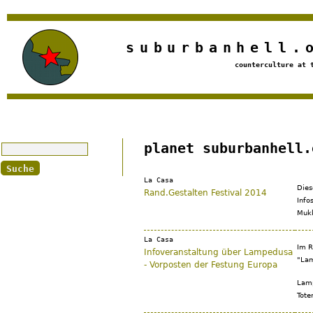
Jump to navigation
suburbanhell.
counterculture at 
Suche
planet suburbanhell.
La Casa
Dies
Rand.Gestalten Festival 2014
Info
Mukk
La Casa
Im R
Infoveranstaltung über Lampedusa
"Lam
- Vorposten der Festung Europa
Lam­p
Toten