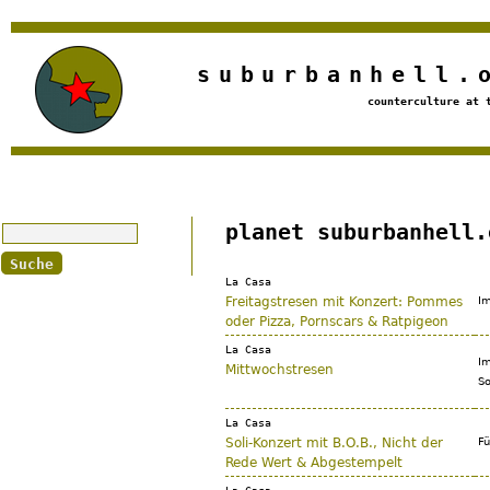
Jump to navigation
suburbanhell.
counterculture at 
Suche
planet suburbanhell.
La Casa
Freitagstresen mit Konzert: Pommes
Im
oder Pizza, Pornscars & Ratpigeon
La Casa
Im
Mittwochstresen
So
La Casa
Soli-Konzert mit B.O.B., Nicht der
Fü
Rede Wert & Abgestempelt