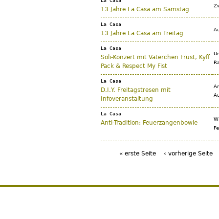
La Casa
Zw
13 Jahre La Casa am Samstag
La Casa
Au
13 Jahre La Casa am Freitag
La Casa
Un
Soli-Konzert mit Väterchen Frust, Kyff
Ra
Pack & Respect My Fist
La Casa
Am
D.I.Y. Freitagstresen mit
Au
Infoveranstaltung
La Casa
Wi
Anti-Tradition: Feuerzangenbowle
Fe
« erste Seite
‹ vorherige Seite
Seiten