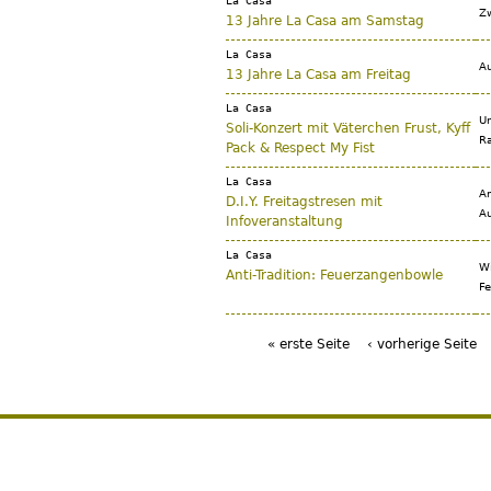
La Casa
Zw
13 Jahre La Casa am Samstag
La Casa
Au
13 Jahre La Casa am Freitag
La Casa
Un
Soli-Konzert mit Väterchen Frust, Kyff
Ra
Pack & Respect My Fist
La Casa
Am
D.I.Y. Freitagstresen mit
Au
Infoveranstaltung
La Casa
Wi
Anti-Tradition: Feuerzangenbowle
Fe
« erste Seite
‹ vorherige Seite
Seiten