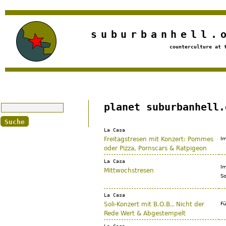
Jump to navigation
suburbanhell.
counterculture at 
Suche
planet suburbanhell.
La Casa
Freitagstresen mit Konzert: Pommes
Im
oder Pizza, Pornscars & Ratpigeon
La Casa
Im
Mittwochstresen
So
La Casa
Soli-Konzert mit B.O.B., Nicht der
Fü
Rede Wert & Abgestempelt