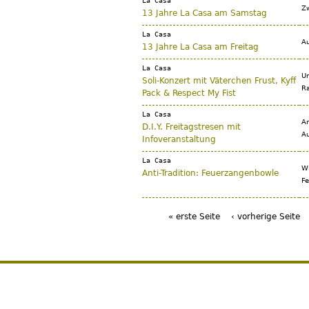
La Casa
Zw
13 Jahre La Casa am Samstag
La Casa
Au
13 Jahre La Casa am Freitag
La Casa
Un
Soli-Konzert mit Väterchen Frust, Kyff
Ra
Pack & Respect My Fist
La Casa
Am
D.I.Y. Freitagstresen mit
Au
Infoveranstaltung
La Casa
Wi
Anti-Tradition: Feuerzangenbowle
Fe
« erste Seite
‹ vorherige Seite
Seiten