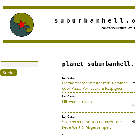
Jump to navigation
suburbanhell.
counterculture at 
Suche
planet suburbanhell.
La Casa
Freitagstresen mit Konzert: Pommes
Im
oder Pizza, Pornscars & Ratpigeon
La Casa
Im
Mittwochstresen
So
La Casa
Soli-Konzert mit B.O.B., Nicht der
Fü
Rede Wert & Abgestempelt