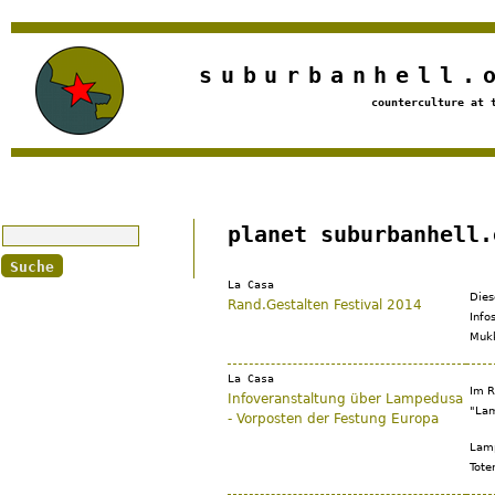
Jump to navigation
suburbanhell.
counterculture at 
Suche
planet suburbanhell.
La Casa
Dies
Rand.Gestalten Festival 2014
Info
Mukk
La Casa
Im R
Infoveranstaltung über Lampedusa
"Lam
- Vorposten der Festung Europa
Lam­p
Toten