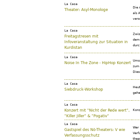
La Casa
Die A
Theater: Asyl-Monologe
als A
ver­
La Casa
Zwis
Freitagstresen mit
dem 
Infoveranstaltung zur Situation in
durc
Kurdistan
La Casa
Umso
Noise In The Zone - HipHop Konzert
zum 
Dies
La Casa
Heut
Siebdruck-Workshop
gehe
La Casa
Konzert mit "Nicht der Rede wert",
Konz
"Killer Jiller" & "Pogativ"
La Casa
Wer 
Gastspiel des Nö-Theaters: V wie
Verf
Verfassungsschutz
thea