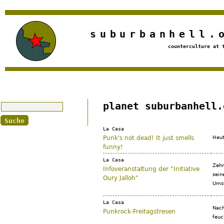
Jump to navigation
suburbanhell.
counterculture at 
Suche
planet suburbanhell.
La Casa
Punk's not dead! It just smells
Heut
funny!
La Casa
Zehn
Infoveranstaltung der "Initiative
sein
Oury Jalloh"
Umst
La Casa
Nach
Punkrock-Freitagstresen
feuc