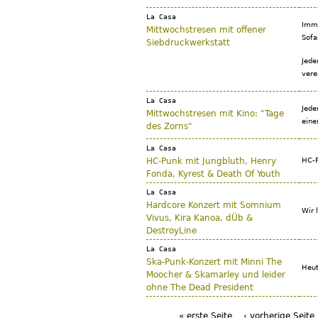
La Casa
Imme
Mittwochstresen mit offener
Sofa
Siebdruckwerkstatt
Jede
vere
La Casa
Jede
Mittwochstresen mit Kino: "Tage
eine
des Zorns"
La Casa
HC-Punk mit Jungbluth, Henry
HC-P
Fonda, Kyrest & Death Of Youth
La Casa
Hardcore Konzert mit Somnium
Wir 
Vivus, Kira Kanoa, dÜb &
DestroyLine
La Casa
Ska-Punk-Konzert mit Minni The
Heut
Moocher & Skamarley und leider
ohne The Dead President
« erste Seite
‹ vorherige Seite