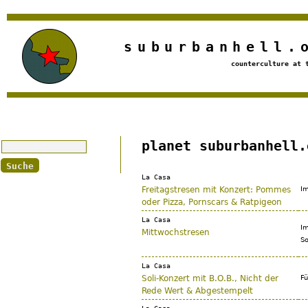
Jump to navigation
suburbanhell.
counterculture at 
Suche
planet suburbanhell.
La Casa
Freitagstresen mit Konzert: Pommes
Im
oder Pizza, Pornscars & Ratpigeon
La Casa
Im
Mittwochstresen
So
La Casa
Soli-Konzert mit B.O.B., Nicht der
Fü
Rede Wert & Abgestempelt