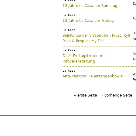
La Casa
Zw
13 Jahre La Casa am Samstag
La Casa
Au
13 Jahre La Casa am Freitag
La Casa
Un
Soli-Konzert mit Väterchen Frust, Kyff
Ra
Pack & Respect My Fist
La Casa
Am
D.I.Y. Freitagstresen mit
Au
Infoveranstaltung
La Casa
Wi
Anti-Tradition: Feuerzangenbowle
Fe
« erste Seite
‹ vorherige Seite
Seiten