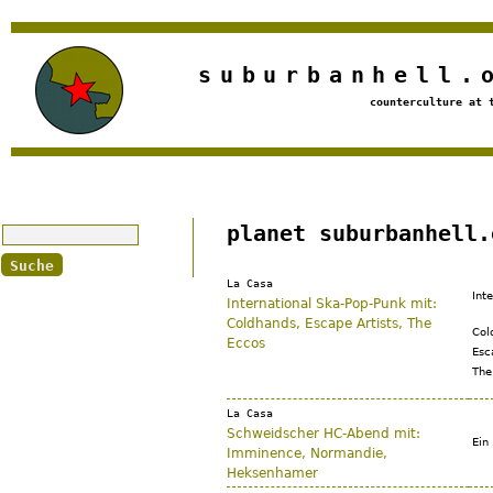
Jump to navigation
suburbanhell.
counterculture at 
Suche
planet suburbanhell.
La Casa
Int
International Ska-Pop-Punk mit:
Coldhands, Escape Artists, The
Col
Eccos
Esc
The
La Casa
Schweidscher HC-Abend mit:
Ein
Imminence, Normandie,
Heksenhamer