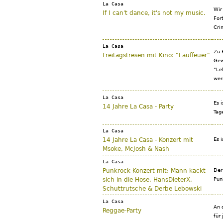
La Casa
Wir
If I can't dance, it's not my music.
For
Cri
La Casa
Zu 
Freitagstresen mit Kino: "Lauffeuer"
Gew
"Le
wer
La Casa
Es 
14 Jahre La Casa - Party
Tag
La Casa
14 Jahre La Casa - Konzert mit
Es 
Msoke, McJosh & Nash
La Casa
Punkrock-Konzert mit: Mann kackt
Der
sich in die Hose, HansDieterX,
Pun
Schuttrutsche & Derbe Lebowski
La Casa
An 
Reggae-Party
für