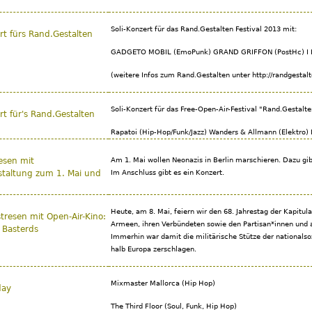
Soli-Konzert für das Rand.Gestalten Festival 2013 mit:
ert fürs Rand.Gestalten
GADGETO MOBIL (EmoPunk) GRAND GRIFFON (PostHc) I 
(weitere Infos zum Rand.Gestalten unter http://randgestalt
Soli-Konzert für das Free-Open-Air-Festival "Rand.Gestalt
rt für's Rand.Gestalten
Rapatoi (Hip-Hop/Funk/Jazz) Wanders & Allmann (Elektro)
resen mit
Am 1. Mai wollen Neonazis in Berlin marschieren. Dazu gib
staltung zum 1. Mai und
Im Anschluss gibt es ein Konzert.
Heute, am 8. Mai, feiern wir den 68. Jahrestag der Kapitu
tresen mit Open-Air-Kino:
Armeen, ihren Verbündeten sowie den Partisan*innen und 
s Basterds
Immerhin war damit die militärische Stütze der nationalso
halb Europa zerschlagen.
Mixmaster Mallorca (Hip Hop)
day
The Third Floor (Soul, Funk, Hip Hop)