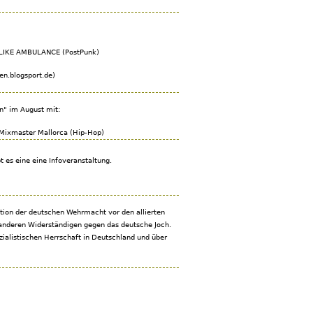
LIKE AMBULANCE (PostPunk)
en.blogsport.de)
en" im August mit:
 Mixmaster Mallorca (Hip-Hop)
t es eine eine Infoveranstaltung.
lation der deutschen Wehrmacht vor den allierten
anderen Widerständigen gegen das deutsche Joch.
zialistischen Herrschaft in Deutschland und über