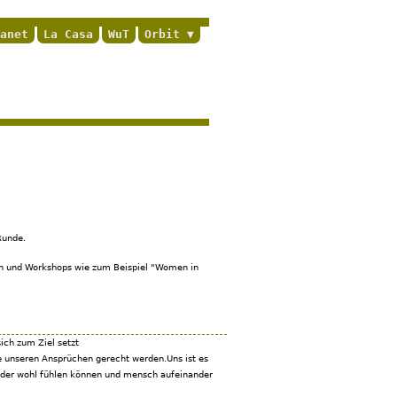
anet
La Casa
WuT
Orbit
Runde.
gen und Workshops wie zum Beispiel "Women in
sich zum Ziel setzt
 unseren Ansprüchen gerecht werden.Uns ist es
nder wohl fühlen können und mensch aufeinander