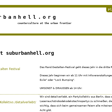
Jump to navigation
Pl
rbanhell.org
counterculture at the urban frontier
t suburbanhell.org
Das Rand.Gestalten-Festival geht dieses Jahr in die dritte 
alten Festival
Dieses Jahr beginnen wir ab 11 Uhr mit Infoveranstaltun
Exile" oder "Lock Bumping".
UMSONST & DRAUSSEN ab 14 Uhr:
Wir sind detailverliebt, ein Partykollektiv aus Berlin, dass 
Laserrauchstrobodekodekotechnopartys zu schmeißen, die
Kollektivs /detailverliebt/
wichtig, dass sich beim gemeinsamen Feiern alle miteina
Acht gibt.