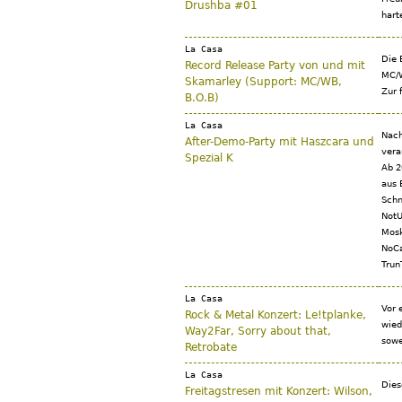
Drushba #01
hart
La Casa
Die 
Record Release Party von und mit
MC/W
Skamarley (Support: MC/WB,
Zur 
B.O.B)
La Casa
Nach
After-Demo-Party mit Haszcara und
vera
Spezial K
Ab 2
aus 
Schn
NotU
Mosk
NoCa
Trun
La Casa
Vor 
Rock & Metal Konzert: Le!tplanke,
wied
Way2Far, Sorry about that,
sowe
Retrobate
La Casa
Dies
Freitagstresen mit Konzert: Wilson,