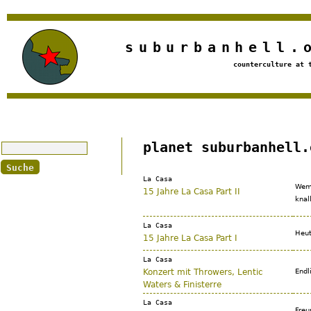
Jump to navigation
suburbanhell.
counterculture at 
Suche
planet suburbanhell.
La Casa
Wem 
15 Jahre La Casa Part II
knal
La Casa
Heut
15 Jahre La Casa Part I
La Casa
Konzert mit Throwers, Lentic
Endl
Waters & Finisterre
La Casa
Freu