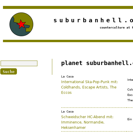
Jump to navigation
suburbanhell.
counterculture at 
Suche
planet suburbanhell.
La Casa
Int
International Ska-Pop-Punk mit:
Coldhands, Escape Artists, The
Col
Eccos
Esc
The
La Casa
Schweidscher HC-Abend mit:
Ein
Imminence, Normandie,
Heksenhamer