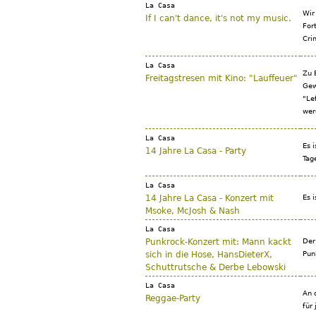
La Casa
Wir
If I can't dance, it's not my music.
For
Cri
La Casa
Zu 
Freitagstresen mit Kino: "Lauffeuer"
Gew
"Le
wer
La Casa
Es 
14 Jahre La Casa - Party
Tag
La Casa
14 Jahre La Casa - Konzert mit
Es 
Msoke, McJosh & Nash
La Casa
Punkrock-Konzert mit: Mann kackt
Der
sich in die Hose, HansDieterX,
Pun
Schuttrutsche & Derbe Lebowski
La Casa
An 
Reggae-Party
für