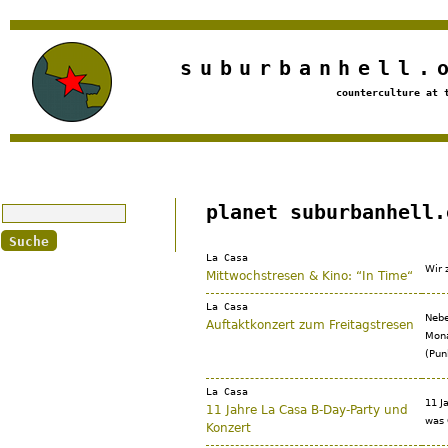
Jump to navigation
suburbanhell.
counterculture at 
Suche
planet suburbanhell.
La Casa
Wir 
Mittwochstresen & Kino: “In Time“
La Casa
Nebe
Auftaktkonzert zum Freitagstresen
Mona
(Pun
La Casa
11 J
11 Jahre La Casa B-Day-Party und
was 
Konzert