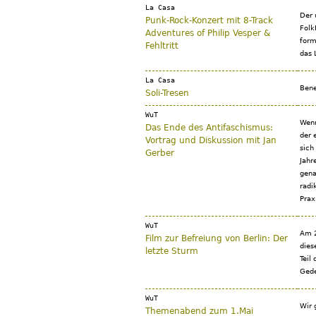
La Casa
Der 
Punk-Rock-Konzert mit 8-Track
Folk
Adventures of Philip Vesper &
form
Fehltritt
das 
La Casa
Bene
Soli-Tresen
WuT
Wenn
Das Ende des Antifaschismus:
der 
Vortrag und Diskussion mit Jan
sich
Gerber
Jahr
gena
radi
Prax
WuT
Am 2
Film zur Befreiung von Berlin: Der
dies
letzte Sturm
Teil
Gede
WuT
Wir 
Themenabend zum 1.Mai