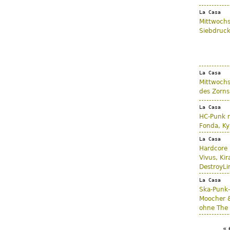
La Casa
Mittwochs
Siebdruck
La Casa
Mittwochs
des Zorns
La Casa
HC-Punk m
Fonda, Ky
La Casa
Hardcore
Vivus, Ki
DestroyLi
La Casa
Ska-Punk-
Moocher &
ohne The 
« 