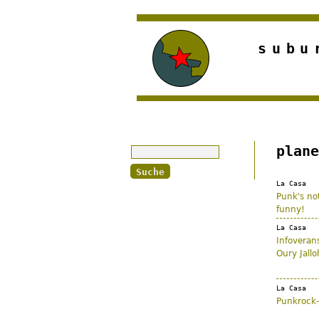
subu
Suche
plane
La Casa
Punk's not
funny!
La Casa
Infoverans
Oury Jallo
La Casa
Punkrock-