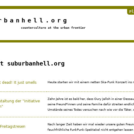
Jump to navigation
Pl
rbanhell.org
counterculture at the urban frontier
t suburbanhell.org
 dead! It just smells
Heute starten wir mit einem netten Ska-Punk Konzert ins n
Zehn Jahre ist es bald her, dass Oury Jalloh in einer Dessa
taltung der "Initiative
seine Freund*innen und seine Familie dafür streiten endlic
h"
Umstände seines Todes versuchen nach wie vor die Täter, d
Nach langer Zeit haben wir mal wieder unsere guten Freun
Freitagstresen
feuchfröhliche FunkPunk-Spektakel nicht entgehen lassen 