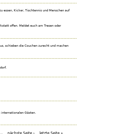
zu essen, Kicker, Tischtennis und Menschen auf
kstatt offen. Meldet euch am Tresen oder
 aus, schieben die Couchen zurecht und machen
dorf.
 internationalen Gästen.
…
nächste Seite ›
letzte Seite »