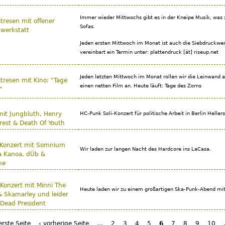
Immer wieder Mittwochs gibt es in der Kneipe Musik, was 
tresen mit offener
Sofas.
werkstatt
Jeden ersten Mittwoch im Monat ist auch die Siebdruckwer
vereinbart ein Termin unter: plattendruck [ät] riseup.net
Jeden letzten Mittwoch im Monat rollen wir die Leinwand
tresen mit Kino: "Tage
einen netten Film an. Heute läuft: Tage des Zorns
"
it Jungbluth, Henry
HC-Punk Soli-Konzert für politische Arbeit in Berlin Hellers
rest & Death Of Youth
 Konzert mit Somnium
Wir laden zur langen Nacht des Hardcore ins LaCasa.
ra Kanoa, dÜb &
ne
Konzert mit Minni The
Heute laden wir zu einem großartigen Ska-Punk-Abend mit
 Skamarley und leider
Dead President
erste Seite
‹ vorherige Seite
…
2
3
4
5
6
7
8
9
10