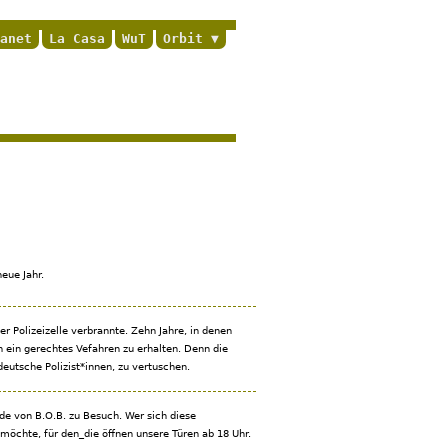
anet
La Casa
WuT
Orbit
eue Jahr.
uer Polizeizelle verbrannte. Zehn Jahre, in denen
h ein gerechtes Vefahren zu erhalten. Denn die
eutsche Polizist*innen, zu vertuschen.
de von B.O.B. zu Besuch. Wer sich diese
möchte, für den_die öffnen unsere Türen ab 18 Uhr.