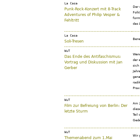
La Casa
Der 
Punk-Rock-Konzert mit 8-Track
Folk
Adventures of Philip Vesper &
form
Fehltritt
das 
La Casa
Bene
Soli-Tresen
WuT
Wenn
Das Ende des Antifaschismus:
der 
Vortrag und Diskussion mit Jan
sich
Gerber
Jahr
gena
radi
Prax
WuT
Am 2
Film zur Befreiung von Berlin: Der
dies
letzte Sturm
Teil
Gede
WuT
Wir 
Themenabend zum 1.Mai