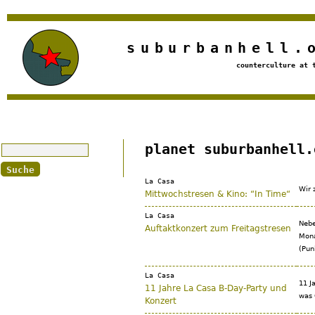
Jump to navigation
suburbanhell.
counterculture at 
Suche
planet suburbanhell.
La Casa
Wir 
Mittwochstresen & Kino: “In Time“
La Casa
Nebe
Auftaktkonzert zum Freitagstresen
Mona
(Pun
La Casa
11 J
11 Jahre La Casa B-Day-Party und
was 
Konzert