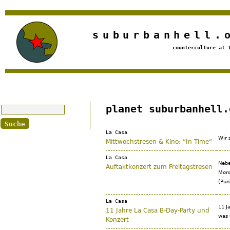
Jump to navigation
suburbanhell.
counterculture at 
Suche
planet suburbanhell.
La Casa
Wir 
Mittwochstresen & Kino: “In Time“
La Casa
Nebe
Auftaktkonzert zum Freitagstresen
Mona
(Pun
La Casa
11 J
11 Jahre La Casa B-Day-Party und
was 
Konzert