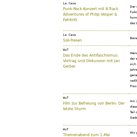
La Casa
Der 
Punk-Rock-Konzert mit 8-Track
Folk
Adventures of Philip Vesper &
form
Fehltritt
das 
La Casa
Bene
Soli-Tresen
WuT
Wenn
Das Ende des Antifaschismus:
der 
Vortrag und Diskussion mit Jan
sich
Gerber
Jahr
gena
radi
Prax
WuT
Am 2
Film zur Befreiung von Berlin: Der
dies
letzte Sturm
Teil
Gede
WuT
Wir 
Themenabend zum 1.Mai