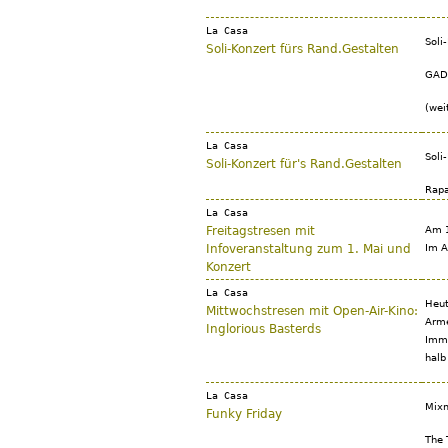
La Casa
Soli
Soli-Konzert fürs Rand.Gestalten
GAD
(wei
La Casa
Soli
Soli-Konzert für's Rand.Gestalten
Rapa
La Casa
Freitagstresen mit
Am 1
Infoveranstaltung zum 1. Mai und
Im A
Konzert
La Casa
Heut
Mittwochstresen mit Open-Air-Kino:
Arme
Inglorious Basterds
Imme
halb
La Casa
Mixm
Funky Friday
The 