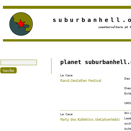
Jump to navigation
suburbanhell.
counterculture at 
Suche
planet suburbanhell.
La Casa
Das 
Rand.Gestalten Festival
Dies
Exil
UMS
Wir 
La Casa
Lase
Party des Kollektivs /detailverliebt/
wich
Acht