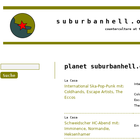
Jump to navigation
suburbanhell.
counterculture at 
Suche
planet suburbanhell.
La Casa
Int
International Ska-Pop-Punk mit:
Coldhands, Escape Artists, The
Col
Eccos
Esc
The
La Casa
Schweidscher HC-Abend mit:
Ein
Imminence, Normandie,
Heksenhamer