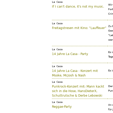
La Casa
Wir
If I can't dance, it's not my music.
For
Cri
La Casa
Zu 
Freitagstresen mit Kino: "Lauffeuer"
Gew
"Le
wer
La Casa
Es 
14 Jahre La Casa - Party
Tag
La Casa
14 Jahre La Casa - Konzert mit
Es 
Msoke, McJosh & Nash
La Casa
Punkrock-Konzert mit: Mann kackt
Der
sich in die Hose, HansDieterX,
Pun
Schuttrutsche & Derbe Lebowski
La Casa
An 
Reggae-Party
für