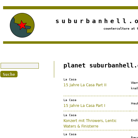
Jump to navigation
suburbanhell.
counterculture at 
Suche
planet suburbanhell.
La Casa
Wem 
15 Jahre La Casa Part II
knal
La Casa
Heut
15 Jahre La Casa Part I
La Casa
Konzert mit Throwers, Lentic
Endl
Waters & Finisterre
La Casa
Freu