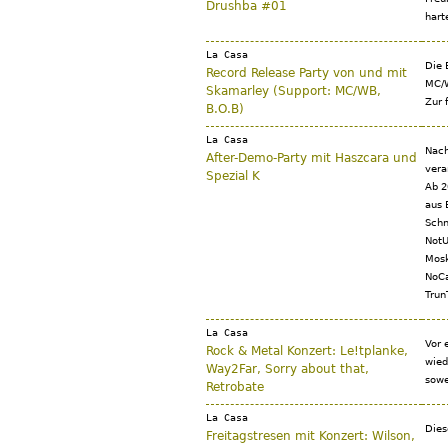
Drushba #01
hart
La Casa
Die 
Record Release Party von und mit
MC/W
Skamarley (Support: MC/WB,
Zur 
B.O.B)
La Casa
Nach
After-Demo-Party mit Haszcara und
vera
Spezial K
Ab 2
aus 
Schn
NotU
Mosk
NoCa
Trun
La Casa
Vor 
Rock & Metal Konzert: Le!tplanke,
wied
Way2Far, Sorry about that,
sowe
Retrobate
La Casa
Dies
Freitagstresen mit Konzert: Wilson,